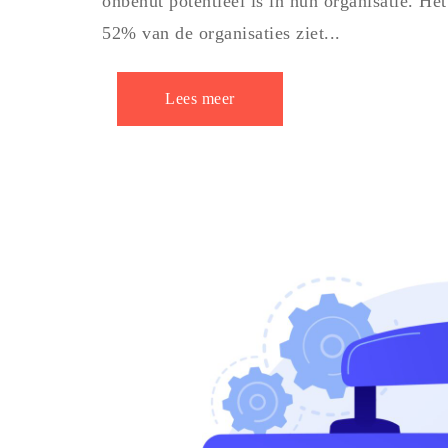
onbenut potentieel is in hun organisatie. He
52% van de organisaties ziet...
Lees meer