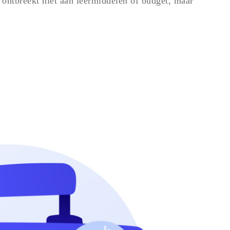
t ontbreekt niet aan leermiddelen of budget, maar